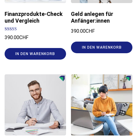
Finanzprodukte-Check
Geld anlegen für
und Vergleich
Anfänger:innen
390.00
CHF
Bewertet mit
390.00
CHF
5.00
von 5
IN DEN WARENKORB
IN DEN WARENKORB