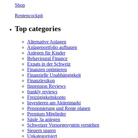
Shop
Rentencockpit
Top categories
Alternative Anlagen
Anlageportfolio aufbauen
Anlegen für Kinder
Behavioural Finance
Expats in der Schweiz
Finanzen optimieren
Finanzielle Unabhängigkeit
Finanzlexikon
finpension Reviews
frankly reviews
Freizügigkeitskonto
Investieren am Aktienmarkt
Pensionierung und Rente planen
Premium Mitglieder
Säule 3a anlegen
Schweizer Vorsorgesystem verstehen
Steuern sparen
Unkategorisiert