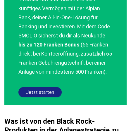
künftiges Vermögen mit der Alpian
Bank, deiner All‑in‑One‑Lösung für
Banking und Investieren. Mit dem Code
SMOLIO sicherst du dir als Neukunde
bis zu 120 Franken Bonus
(55 Franken
direkt bei Kontoeröffnung, zusätzlich 65
Franken Gebührengutschrift bei einer
Anlage von mindestens 500 Franken).
Jetzt starten
Was ist von den Black Rock-
Produkten in der Anlagestrategie zu