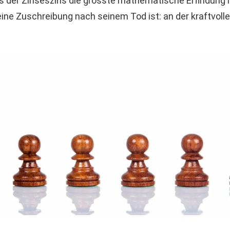
ss der Zinseszins die grösste mathematische Erfindun
eine Zuschreibung nach seinem Tod ist: an der kraftvol