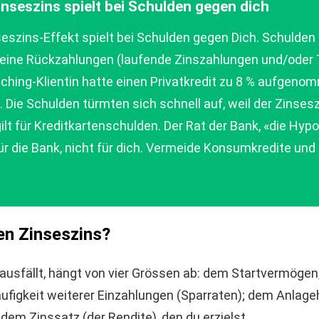
inseszins spielt bei Schulden gegen dich
seszins-Effekt spielt bei Schulden gegen Dich. Schuld
eine Rückzahlungen (laufende Zinszahlungen und/oder 
ching-Klientin hatte einen Privatkredit zu 8 % aufgeno
 Die Schulden türmten sich schnell auf, weil der Zinsesz
gilt für Kreditkartenschulden. Der Rat der Bank, «die Hy
 für die Bank, nicht für dich. Vermeide Konsumkredite und
en Zinseszins?
ausfällt, hängt von vier Grössen ab: dem Startvermögen
ufigkeit weiterer Einzahlungen (Sparraten); dem Anlageh
d dem Zinssatz (der Rendite), den du erzielst.