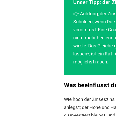
Unser Tipp: der Z
👉 Achtung, der Zin
Schulden, wenn Du k
vornimmst. Eine Coa
nicht mehr bedienen.
wirkte. Das Gleiche 
lassen», ist ein Rat
möglichst rasch.
Was beeinflusst d
Wie hoch der Zinseszins 
anlegst; der Höhe und Hä
du investiert bleibst; un